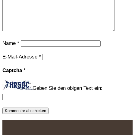
Name
*
E-Mail-Adresse
*
Captcha
*
Geben Sie den obigen Text ein: