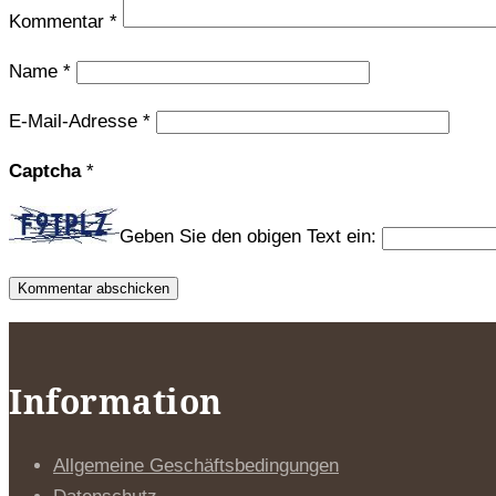
Kommentar
*
Name
*
E-Mail-Adresse
*
Captcha
*
Geben Sie den obigen Text ein:
Information
Allgemeine Geschäftsbedingungen