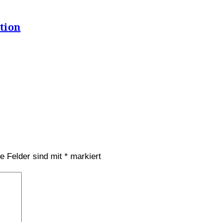
tion
he Felder sind mit
*
markiert