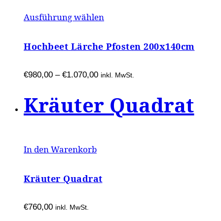
Dieses
Ausführung wählen
Produkt
weist
Hochbeet Lärche Pfosten 200x140cm
mehrere
Varianten
€
980,00
–
€
1.070,00
inkl. MwSt.
auf.
Kräuter Quadrat
Die
Optionen
können
auf
In den Warenkorb
der
Produktseite
Kräuter Quadrat
gewählt
werden
€
760,00
inkl. MwSt.