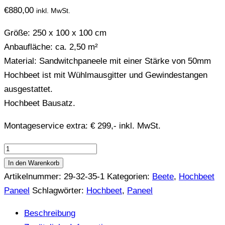
€
880,00
inkl. MwSt.
Größe: 250 x 100 x 100 cm
Anbaufläche: ca. 2,50 m²
Material: Sandwitchpaneele mit einer Stärke von 50mm
Hochbeet ist mit Wühlmausgitter und Gewindestangen
ausgestattet.
Hochbeet Bausatz.
Montageservice extra: € 299,- inkl. MwSt.
Hochbeet
Paneel
In den Warenkorb
250x100x100
Artikelnummer:
29-32-35-1
Kategorien:
Beete
,
Hochbeet
cm
Paneel
Schlagwörter:
Hochbeet
,
Paneel
Menge
Beschreibung